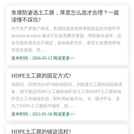
鱼塘防渗选土工膜，厚度怎么选才合理？一篇
读懂不踩坑?
对于水产养殖户来说，鱼塘防渗是保障养殖效益的关键环节
&mdash;&mdash;漏水不仅会浪费水资源、增加换水成本，还
会导致鱼塘水位不稳定，影响鱼虾生长，甚至引发塘埂坍塌
等安全隐患。而......
发布时间：2026-05-12 阅读更多>>
HDPE土工膜的固定方式?
锚固沟：四周挖出40*40的锚固沟，为防渗土工膜的锚固做准
备，用于固定HDPE土工膜和保护层土工布HDPE土工膜和保
护层土工布铺设好后，即时用砼板压住。 B、缓冲平台：是
为了HDPE土工膜的平稳性，防......
发布时间：2021-01-18 阅读更多>>
HDPE土工膜的铺设流程?